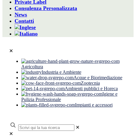
Private Label
Consulenza Personalizzata
News
Contatti
✕
Agricoltura
Industria e Ambiente
Acque e Biorimediazione
Zootecnia
Ambienti pubblici e Horeca
Igiene e
Pulizia Professionale
Impianti e accessori
✕
✕