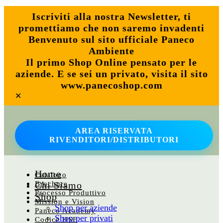
Iscriviti alla nostra Newsletter, ti
promettiamo che non saremo invadenti
Benvenuto sul sito ufficiale Paneco
Ambiente
Il primo Shop Online pensato per le
aziende. E se sei un privato, visita il sito
www.panecoshop.com
✕
AREA RISERVATA
RIVENDITORI/DISTRIBUTORI
Home
Catalogo
Brochure
Chi Siamo
Processo Produttivo
Shop
Mission e Vision
Shop per aziende
Paneco Academy
Shop per privati
Codice HSE