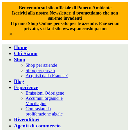
Benvenuto sul sito ufficiale di Paneco Ambiente
Iscriviti alla nostra Newsletter, ti promettiamo che non
saremo invadenti
Il primo Shop Online pensato per le aziende. E se sei un
privato, visita il sito www.panecoshop.com
✕
Home
Chi Siamo
Shop
Shop per aziende
Shop per privati
Acquisti dalla Francia?
Blog
Esperienze
Emissioni Odorigene
Accumuli organici e
Mucillagini
Contrastare la
proliferazione algale
Rivenditori
Agenti di commercio