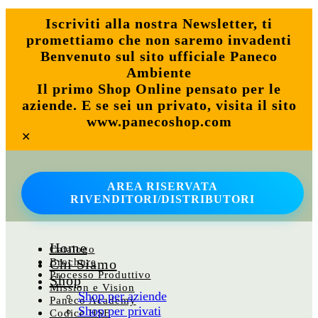
Iscriviti alla nostra Newsletter, ti
promettiamo che non saremo invadenti
Benvenuto sul sito ufficiale Paneco
Ambiente
Il primo Shop Online pensato per le
aziende. E se sei un privato, visita il sito
www.panecoshop.com
✕
AREA RISERVATA
RIVENDITORI/DISTRIBUTORI
Home
Catalogo
Brochure
Chi Siamo
Processo Produttivo
Shop
Mission e Vision
Shop per aziende
Paneco Academy
Shop per privati
Codice HSE