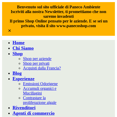
Benvenuto sul sito ufficiale di Paneco Ambiente
Iscriviti alla nostra Newsletter, ti promettiamo che non
saremo invadenti
Il primo Shop Online pensato per le aziende. E se sei un
privato, visita il sito www.panecoshop.com
✕
Home
Chi Siamo
Shop
Shop per aziende
Shop per privati
Acquisti dalla Francia?
Blog
Esperienze
Emissioni Odorigene
Accumuli organici e
Mucillagini
Contrastare la
proliferazione algale
Rivenditori
Agenti di commercio