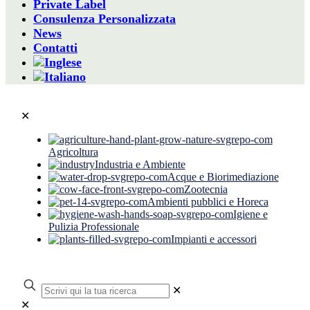
Private Label
Consulenza Personalizzata
News
Contatti
✕
Agricoltura
Industria e Ambiente
Acque e Biorimediazione
Zootecnia
Ambienti pubblici e Horeca
Igiene e
Pulizia Professionale
Impianti e accessori
✕
✕