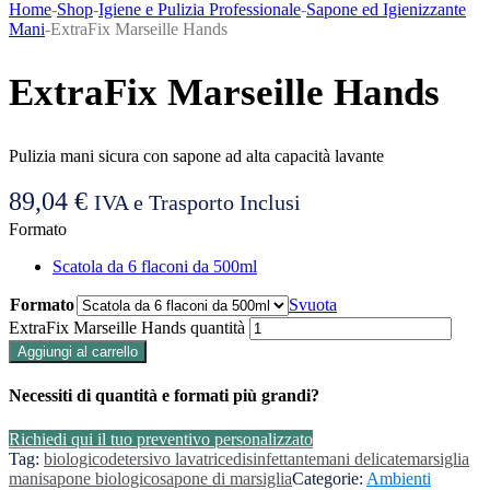
Home
-
Shop
-
Igiene e Pulizia Professionale
-
Sapone ed Igienizzante
Mani
-
ExtraFix Marseille Hands
ExtraFix Marseille Hands
Pulizia mani sicura con sapone ad alta capacità lavante
89,04
€
IVA e Trasporto Inclusi
Formato
Scatola da 6 flaconi da 500ml
Formato
Svuota
ExtraFix Marseille Hands quantità
Aggiungi al carrello
Necessiti di quantità e formati più grandi?
Richiedi qui il tuo preventivo personalizzato
Tag:
biologico
detersivo lavatrice
disinfettante
mani delicate
marsiglia
mani
sapone biologico
sapone di marsiglia
Categorie:
Ambienti